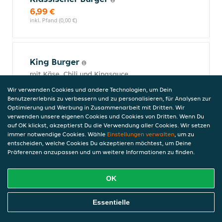
6,99 €
inkl. Pfand (0,00 €)
King Burger
mit Käse, Chili und Kingsauce
7,99 €
Wir verwenden Cookies und andere Technologien, um Dein
inkl. Pfand (0,00 €)
Benutzererlebnis zu verbessern und zu personalisieren, für Analysen zur
Optimierung und Werbung in Zusammenarbeit mit Dritten. Wir
verwenden unsere eigenen Cookies und Cookies von Dritten. Wenn Du
auf OK klickst, akzeptierst Du die Verwendung aller Cookies. Wir setzen
Snacks
immer notwendige Cookies. Wähle
Einstellungen verwalten
, um zu
entscheiden, welche Cookies Du akzeptieren möchtest, um Deine
Präferenzen anzupassen und um weitere Informationen zu finden.
Chicken Nuggets Teller
OK
mit Pommes frites
7,49 €
Online Essen Bestellen
Essentielle