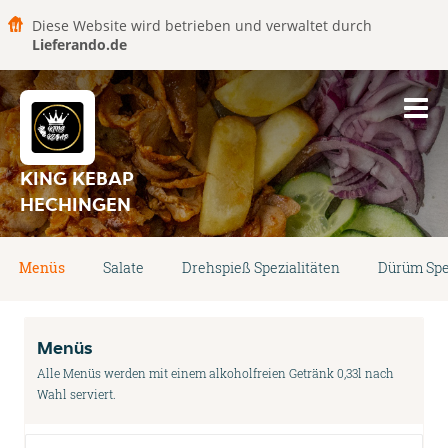
Diese Website wird betrieben und verwaltet durch
Lieferando.de
KING KEBAP
HECHINGEN
Menüs
Salate
Drehspieß Spezialitäten
Dürüm Spe
Menüs
Alle Menüs werden mit einem alkoholfreien Getränk 0,33l nach
Wahl serviert.